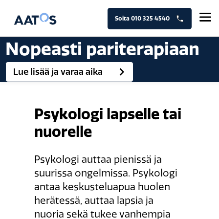
Siirry
sisältöön
Soita 010 325 4540
Nopeasti pariterapiaan
Lue lisää ja varaa aika
Psykologi lapselle tai
nuorelle
Psykologi auttaa pienissä ja
suurissa ongelmissa. Psykologi
antaa keskusteluapua huolen
herätessä, auttaa lapsia ja
nuoria sekä tukee vanhempia