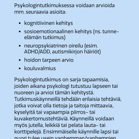
Psykologintutkimuksessa voidaan arvioida
mm. seuraavia asioita:
kognitiivinen kehitys
sosioemotionaalinen kehitys (ns. tunne-
elämän tutkimus)
neuropsykiatrinen oireilu (esim.
ADHD/ADD, autismikirjon häiriöt)
hoidon tarpeen arvio
kouluvalmius
Psykologintutkimus on sarja tapaamisia,
joiden aikana psykologi tutustuu lapseen tai
nuoreen ja arvioi tämän kehitystä.
Tutkimuskäynneillä tehdään erilaisia tehtäviä,
jotka voivat olla tietoja ja taitoja mittaavia,
kyselyitä tai vapaampia piirros- tai
kuvakertomustehtäviä. Käynneillä voidaan
myös jutella, leikkiä tai pelata lauta- tai
korttipelejä. Ensimmäiselle käynnille lapsi tai
nuori tulee usein vanhemman/vanhempien