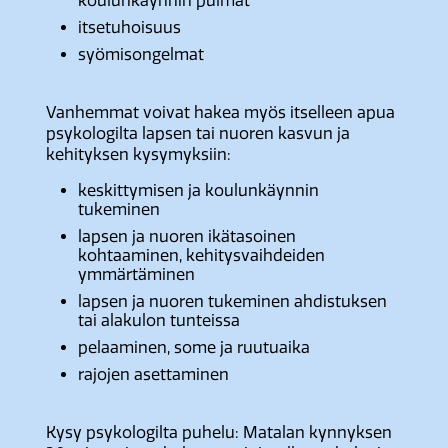
koulunkäynnin pulmat
itsetuhoisuus
syömisongelmat
Vanhemmat voivat hakea myös itselleen apua
psykologilta lapsen tai nuoren kasvun ja
kehityksen kysymyksiin:
keskittymisen ja koulunkäynnin
tukeminen
lapsen ja nuoren ikätasoinen
kohtaaminen, kehitysvaihdeiden
ymmärtäminen
lapsen ja nuoren tukeminen ahdistuksen
tai alakulon tunteissa
pelaaminen, some ja ruutuaika
rajojen asettaminen
Kysy psykologilta puhelu: Matalan kynnyksen