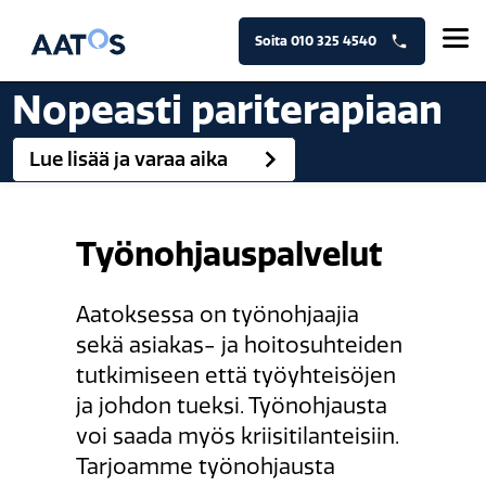
Siirry
sisältöön
Soita 010 325 4540
Nopeasti pariterapiaan
Lue lisää ja varaa aika
Työnohjauspalvelut
Aatoksessa on työnohjaajia
sekä asiakas- ja hoitosuhteiden
tutkimiseen että työyhteisöjen
ja johdon tueksi. Työnohjausta
voi saada myös kriisitilanteisiin.
Tarjoamme työnohjausta