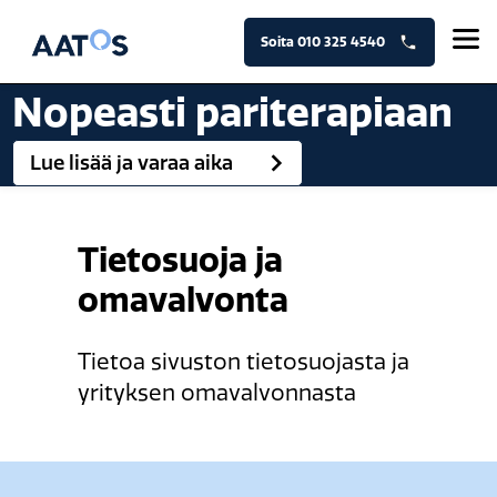
Siirry
sisältöön
Soita 010 325 4540
Nopeasti pariterapiaan
Lue lisää ja varaa aika
Tietosuoja ja
omavalvonta
Tietoa sivuston tietosuojasta ja
yrityksen omavalvonnasta