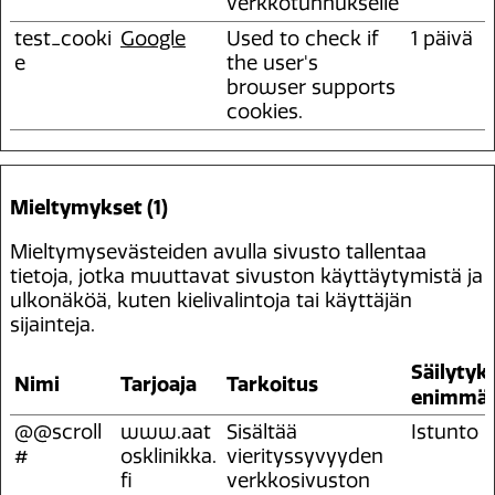
verkkotunnukselle
test_cooki
Google
Used to check if
1 päivä
e
the user's
browser supports
cookies.
Mieltymykset (1)
Mieltymysevästeiden avulla sivusto tallentaa
tietoja, jotka muuttavat sivuston käyttäytymistä ja
ulkonäköä, kuten kielivalintoja tai käyttäjän
sijainteja.
Säilytyk
Nimi
Tarjoaja
Tarkoitus
enimmäi
@@scroll
www.aat
Sisältää
Istunto
#
osklinikka.
vierityssyvyyden
fi
verkkosivuston