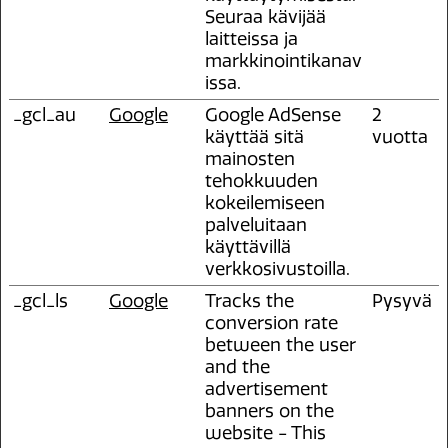
Seuraa kävijää
laitteissa ja
markkinointikanav
issa.
_gcl_au
Google
Google AdSense
2
käyttää sitä
vuotta
mainosten
tehokkuuden
kokeilemiseen
palveluitaan
käyttävillä
verkkosivustoilla.
_gcl_ls
Google
Tracks the
Pysyvä
conversion rate
between the user
and the
advertisement
banners on the
website - This