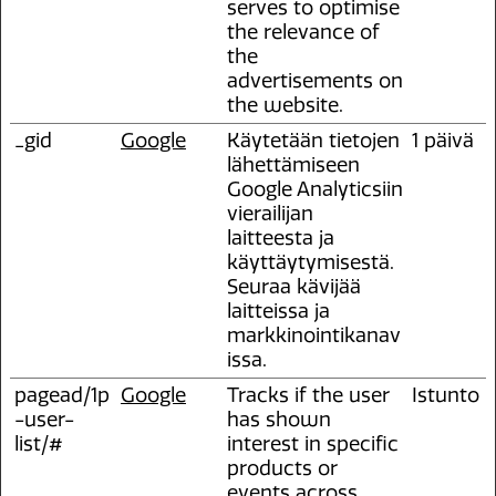
serves to optimise
the relevance of
the
advertisements on
the website.
_gid
Google
Käytetään tietojen
1 päivä
lähettämiseen
Google Analyticsiin
vierailijan
laitteesta ja
käyttäytymisestä.
Seuraa kävijää
laitteissa ja
markkinointikanav
issa.
pagead/1p
Google
Tracks if the user
Istunto
-user-
has shown
list/#
interest in specific
products or
events across