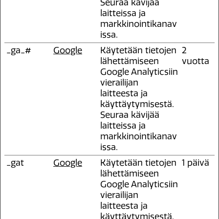
Seuraa kävijää
laitteissa ja
markkinointikanav
issa.
_ga_#
Google
Käytetään tietojen
2
lähettämiseen
vuotta
Google Analyticsiin
vierailijan
laitteesta ja
käyttäytymisestä.
Seuraa kävijää
laitteissa ja
markkinointikanav
issa.
_gat
Google
Käytetään tietojen
1 päivä
lähettämiseen
Google Analyticsiin
vierailijan
laitteesta ja
käyttäytymisestä.