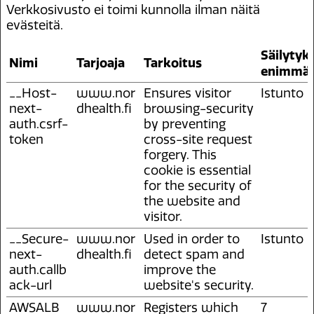
Verkkosivusto ei toimi kunnolla ilman näitä
evästeitä.
Säilytyk
Nimi
Tarjoaja
Tarkoitus
enimmäi
__Host-
www.nor
Ensures visitor
Istunto
next-
dhealth.fi
browsing-security
auth.csrf-
by preventing
token
cross-site request
forgery. This
cookie is essential
for the security of
the website and
visitor.
__Secure-
www.nor
Used in order to
Istunto
next-
dhealth.fi
detect spam and
auth.callb
improve the
ack-url
website's security.
AWSALB
www.nor
Registers which
7