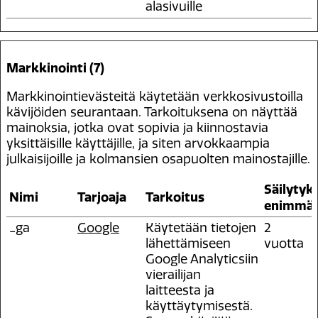
alasivuille
Markkinointi (7)
Markkinointievästeitä käytetään verkkosivustoilla
kävijöiden seurantaan. Tarkoituksena on näyttää
mainoksia, jotka ovat sopivia ja kiinnostavia
yksittäisille käyttäjille, ja siten arvokkaampia
julkaisijoille ja kolmansien osapuolten mainostajille.
Säilytyk
Nimi
Tarjoaja
Tarkoitus
enimmäi
_ga
Google
Käytetään tietojen
2
lähettämiseen
vuotta
Google Analyticsiin
vierailijan
laitteesta ja
käyttäytymisestä.